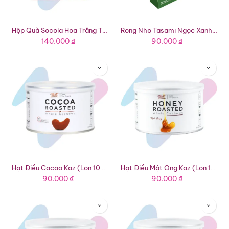
Hộp Quà Socola Hoa Trắng TBROS (Hộp 40g - 8 Thanh 4 Vị)
Rong Nho Tasami Ngọc Xanh Của Biển (Hộp 100g)
140.000
₫
90.000
₫
Hạt Điều Cacao Kaz (Lon 100g)
Hạt Điều Mật Ong Kaz (Lon 100g)
90.000
₫
90.000
₫