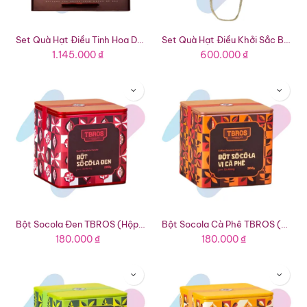
Set Quà Hạt Điều Tinh Hoa Deluxe Kaz (Hộp 800g - 8 Lon 100g)
Set Quà Hạt Điều Khởi Sắc Bloom Kaz (Hộp 400g - 4 Lon 100g)
1.145.000
₫
600.000
₫
Bột Socola Đen TBROS (Hộp 200g)
Bột Socola Cà Phê TBROS (Hộp 200g)
180.000
₫
180.000
₫