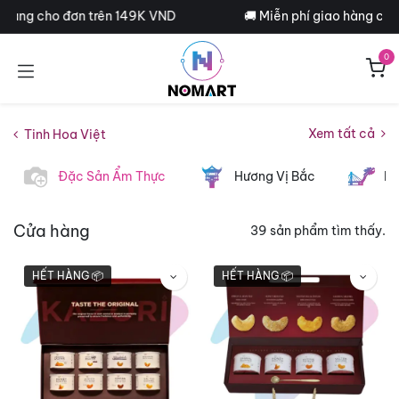
Bỏ qua để đến Nội dung
 hàng cho đơn trên 149K VND
🚚 Miễn phí giao hàng cho 
0
Xem tất cả
Tinh Hoa Việt
Đặc Sản Ẩm Thực
Hương Vị Bắc
Hư
Cửa hàng
39 sản phẩm tìm thấy.
HẾT HÀNG 📦
HẾT HÀNG 📦