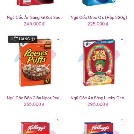
Ngũ Cốc Ăn Sáng KitKat Socola (Hộp 330g)
Ngũ Cốc Oreo O's (Hộp 320g)
245.000
₫
225.000
₫
HẾT HÀNG 📦
Ngũ Cốc Bắp Giòn Ngọt Reese's Puffs (Hộp 326g)
Ngũ Cốc Ăn Sáng Lucky Charms (Hộp 297g)
255.000
₫
295.000
₫