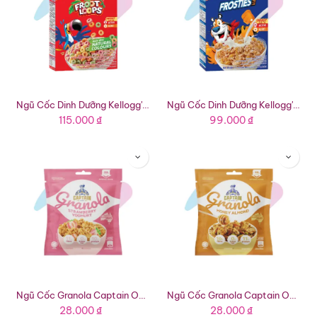
Ngũ Cốc Dinh Dưỡng Kellogg's Froot Loops (Hộp 150g)
Ngũ Cốc Dinh Dưỡng Kellogg's Frosties (Hộp 175g)
115.000
₫
99.000
₫
Ngũ Cốc Granola Captain Oats Sữa Chua Dâu (Gói 40g)
Ngũ Cốc Granola Captain Oats Mật Ong Hạnh Nhân (Gói 40g)
28.000
₫
28.000
₫