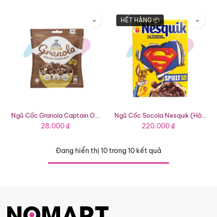
HẾT HÀNG 📦
Ngũ Cốc Granola Captain Oats Cacao Hạt Phỉ (Gói 40g)
Ngũ Cốc Socola Nesquik (Hộp 330g)
28.000
₫
220.000
₫
Đang hiển thị 10 trong 10 kết quả