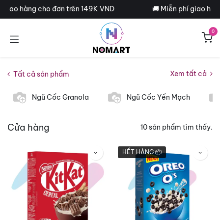
Bỏ qua để đến Nội dung
í giao hàng cho đơn trên 149K VND
🚚 Miễn phí giao hàn
0
Xem tất cả
Tất cả sản phẩm
Ngũ Cốc Granola
Ngũ Cốc Yến Mạch
Cửa hàng
10 sản phẩm tìm thấy.
HẾT HÀNG 📦