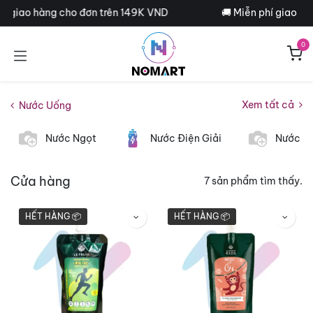
Bỏ qua để đến Nội dung
hí giao hàng cho đơn trên 149K VND
🚚 Miễn phí giao hà
0
Xem tất cả
Nước Uống
Nước Ngọt
Nước Điện Giải
Nước T
Cửa hàng
7 sản phẩm tìm thấy.
HẾT HÀNG 📦
HẾT HÀNG 📦