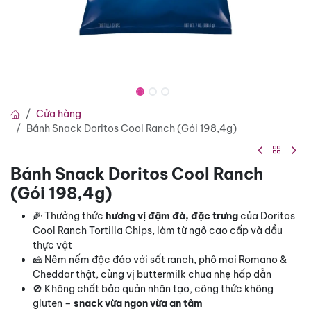
Cửa hàng
Bánh Snack Doritos Cool Ranch (Gói 198,4g)
Bánh Snack Doritos Cool Ranch
(Gói 198,4g)
🌽 Thưởng thức
hương vị đậm đà, đặc trưng
của Doritos
Cool Ranch Tortilla Chips, làm từ ngô cao cấp và dầu
thực vật
🧀 Nêm nếm độc đáo với sốt ranch, phô mai Romano &
Cheddar thật, cùng vị buttermilk chua nhẹ hấp dẫn
🚫 Không chất bảo quản nhân tạo, công thức không
gluten –
snack vừa ngon vừa an tâm