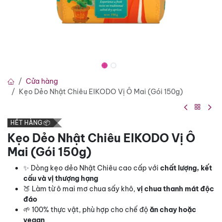
Cửa hàng
Kẹo Dẻo Nhật Chiêu EIKODO Vị Ô Mai (Gói 150g)
HẾT HÀNG 📦
Kẹo Dẻo Nhật Chiêu EIKODO Vị Ô
Mai (Gói 150g)
✨ Dòng kẹo dẻo Nhật Chiêu cao cấp với
chất lượng, kết
cấu và vị thượng hạng
🍑 Làm từ ô mai mơ chua sấy khô,
vị chua thanh mát độc
đáo
🌱 100% thực vật, phù hợp cho chế độ
ăn chay hoặc
vegan