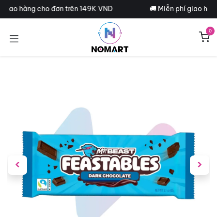
Bỏ qua để đến Nội dung
í giao hàng cho đơn trên 149K VND
🚚 Miễn phí giao hàn
0