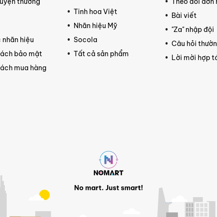
uyện thương
Theo dõi đơn
Tinh hoa Việt
Bài viết
ệ
Nhãn hiệu Mỹ
"Za" nhập đội
 nhãn hiệu
Socola
Câu hỏi thườ
sách bảo mật
Tất cả sản phẩm
Lời mời hợp t
sách mua hàng