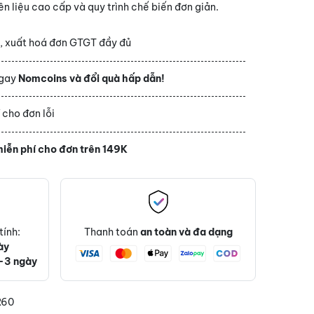
n liệu cao cấp và quy trình chế biến đơn giản.
h
, xuất hoá đơn GTGT đầy đủ
ngay
Nomcoins và đổi quà hấp dẫn!
í
cho đơn lỗi
iễn phí cho đơn trên 149K
tính:
Thanh toán
an toàn và đa dạng
ày
-3 ngày
R60