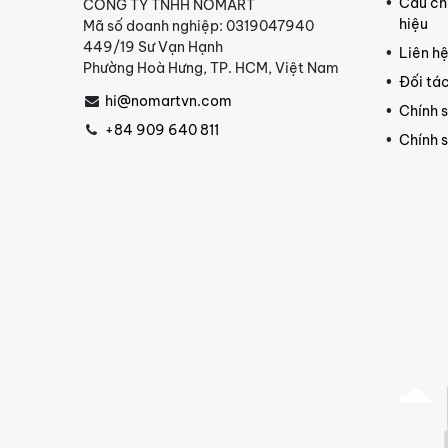
Câu ch
CÔNG TY TNHH NOMART
hiệu
Mã số doanh nghiệp: 0319047940
449/19 Sư Vạn Hạnh
Liên h
Phường Hoà Hưng, TP. HCM, Việt Nam
Đối tác
hi@nomartvn.com
Chính 
+84 909 640 811
Chính 