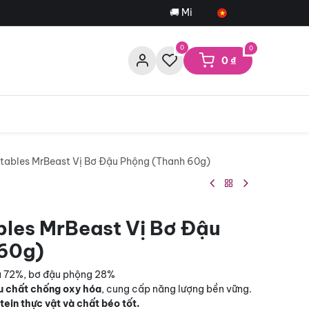
🚚 Miễn phí giao hàng cho đơn trê
0
0
0
₫
tables MrBeast Vị Bơ Đậu Phộng (Thanh 60g)
bles MrBeast Vị Bơ Đậu
60g)
a 72%, bơ đậu phộng 28%
u chất chống oxy hóa
, cung cấp năng lượng bền vững.
tein thực vật và chất béo tốt.