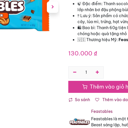
🍃 Đặc điểm: Thanh socola
lớp nhân bơ đậu phộng bù
‼️ Lưu ý: Sản phẩm có chứa
cây, lúa mì, trứng, hạt vừn
🛍️ Bao bì: Thanh 60g tiệ
chóng hoặc quà tặng nhỏ
🇺🇸 Thương hiệu Mỹ:
Feas
130.000
₫
Thêm vào giỏ 
So sánh
Thêm vào dan
Feastables
Feastables là một t
Beast sáng lập, hư