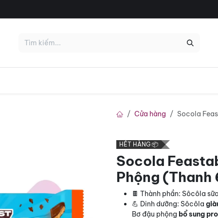
KHỦNG 😱
HOT 🔥
Deal Tháng 7
Nổi Bật
Nhãn Hiệu
Cửa hàng
Socola Feas
HẾT HÀNG 📦
Socola Feasta
Phộng (Thanh 
🍫 Thành phần: Sôcôla sữ
💪 Dinh dưỡng: Sôcôla
già
Bơ đậu phộng
bổ sung pro