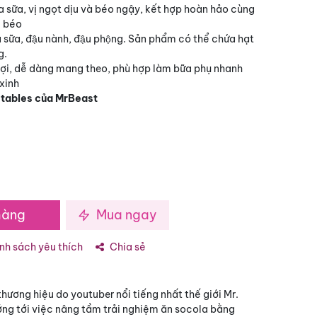
 sữa, vị ngọt dịu và béo ngậy, kết hợp hoàn hảo cùng
i béo
 sữa, đậu nành, đậu phộng. Sản phẩm có thể chứa hạt
g.
n lợi, dễ dàng mang theo, phù hợp làm bữa phụ nhanh
 xinh
tables của MrBeast
hàng
Mua ngay
h sách yêu thích
Chia sẻ
hương hiệu do youtuber nổi tiếng nhất thế giới Mr.
ớng tới việc nâng tầm trải nghiệm ăn socola bằng