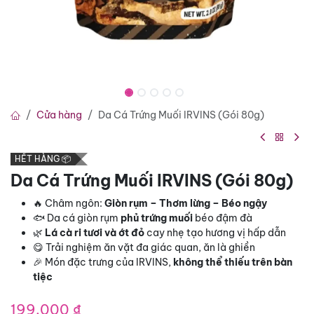
Cửa hàng
Da Cá Trứng Muối IRVINS (Gói 80g)
HẾT HÀNG 📦
Da Cá Trứng Muối IRVINS (Gói 80g)
🔥 Châm ngôn:
Giòn rụm – Thơm lừng – Béo ngậy
🐟 Da cá giòn rụm
phủ trứng muối
béo đậm đà
🌿
Lá cà ri tươi và ớt đỏ
cay nhẹ tạo hương vị hấp dẫn
😋 Trải nghiệm ăn vặt đa giác quan, ăn là ghiền
🎉 Món đặc trưng của IRVINS,
không thể thiếu trên bàn
tiệc
199.000
₫