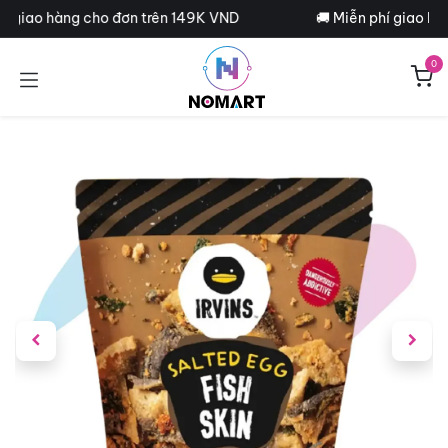
Bỏ qua để đến Nội dung
í giao hàng cho đơn trên 149K VND
🚚 Miễn phí giao hà
0