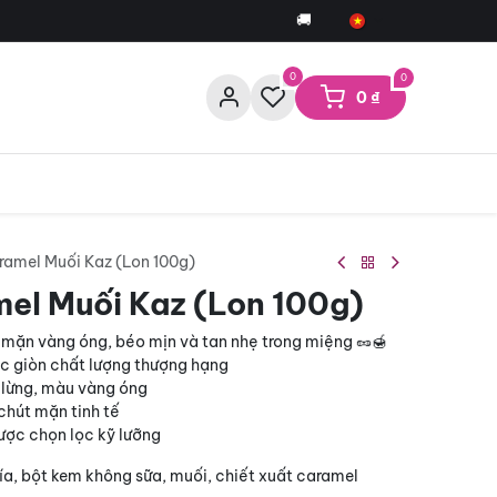
🚚 Miễn phí giao hàng cho đơn 
0
0
0
₫
ramel Muối Kaz (Lon 100g)
el Muối Kaz (Lon 100g)
 mặn vàng óng, béo mịn và tan nhẹ trong miệng 🥜🍯
ớc giòn chất lượng thượng hạng
 lừng, màu vàng óng
chút mặn tinh tế
ược chọn lọc kỹ lưỡng
ía, bột kem không sữa, muối, chiết xuất caramel