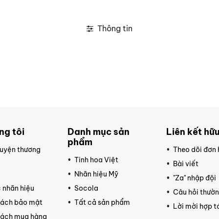
Thông tin
ng tôi
Danh mục sản
Liên kết hữu
phẩm
uyện thương
Theo dõi đơn
Tinh hoa Việt
Bài viết
ệ
Nhãn hiệu Mỹ
"Za" nhập đội
 nhãn hiệu
Socola
Câu hỏi thườ
sách bảo mật
Tất cả sản phẩm
Lời mời hợp t
sách mua hàng