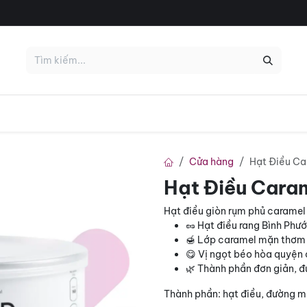
KHỦNG 😱
HOT 🔥
Deal Tháng 7
Nổi Bật
Nhãn Hiệu
Cửa hàng
Hạt Điều Ca
Hạt Điều Caram
Hạt điều giòn rụm phủ caramel
🥜 Hạt điều rang Bình Phư
🍯 Lớp caramel mặn thơm
😋 Vị ngọt béo hòa quyện 
🌿 Thành phần đơn giản, đ
Thành phần: hạt điều, đường m