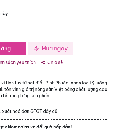
 này
hàng
Mua ngay
h sách yêu thích
Chia sẻ
ị tinh tuý từ hạt điều Bình Phước, chọn lọc kỹ lưỡng
i, tôn vinh giá trị nông sản Việt bằng chất lượng cao
nh tế trong từng sản phẩm.
h
, xuất hoá đơn GTGT đầy đủ
ngay
Nomcoins và đổi quà hấp dẫn!