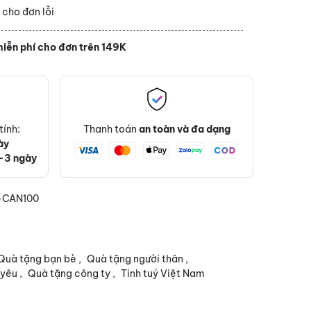
í
cho đơn lỗi
iễn phí cho đơn trên 149K
tính:
Thanh toán
an toàn và đa dạng
ày
-3 ngày
-CAN100
Quà tặng bạn bè
,
Quà tặng người thân
,
 yêu
,
Quà tặng công ty
,
Tinh tuý Việt Nam