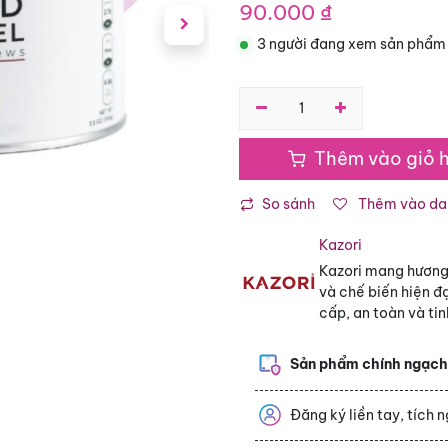
90.000
₫
3 người đang xem sản phẩm
Thêm vào giỏ 
So sánh
Thêm vào dan
Kazori
Kazori mang hương v
và chế biến hiện đạ
cấp, an toàn và ti
Sản phẩm chính ngạc
Đăng ký liền tay, tích 