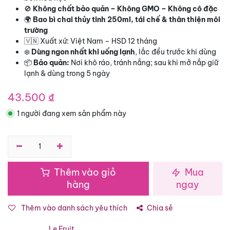
🚫
Không chất bảo quản – Không GMO – Không cô đặc
🌍
Bao bì chai thủy tinh 250ml, tái chế & thân thiện môi
trường
🇻🇳 Xuất xứ: Việt Nam – HSD 12 tháng
❄️
Dùng ngon nhất khi uống lạnh
, lắc đều trước khi dùng
📦
Bảo quản:
Nơi khô ráo, tránh nắng; sau khi mở nắp giữ
lạnh & dùng trong 5 ngày
43.500
₫
1 người đang xem sản phẩm này
Thêm vào giỏ
Mua
hàng
ngay
Thêm vào danh sách yêu thích
Chia sẻ
Le Fruit