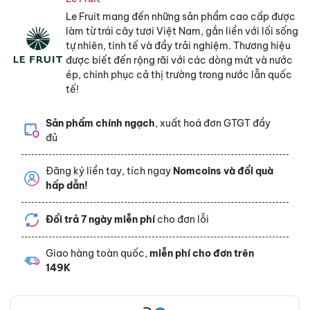
Le Fruit mang đến những sản phẩm cao cấp được
làm từ trái cây tươi Việt Nam, gắn liền với lối sống
tự nhiên, tinh tế và đầy trải nghiệm. Thương hiệu
được biết đến rộng rãi với các dòng mứt và nước
ép, chinh phục cả thị trường trong nước lẫn quốc
tế!
Sản phẩm chính ngạch
, xuất hoá đơn GTGT đầy
đủ
Đăng ký liền tay, tích ngay
Nomcoins và đổi quà
hấp dẫn!
Đổi trả 7 ngày miễn phí
cho đơn lỗi
Giao hàng toàn quốc,
miễn phí cho đơn trên
149K