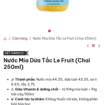
Cửa hàng
Nước Mía Dừa Tắc Le Fruit (Chai 250ml)
HẾT HÀNG 📦
Nước Mía Dừa Tắc Le Fruit (Chai
250ml)
🌿
Thành phần:
Nước mía 44.3%, dừa tươi 43.3%, sơ ri
9.6%, tắc 2.7%
💪
Giàu Vitamin & dưỡng chất
– từ 104g mía tươi + 91g
trái cây/100ml
🍃
Canh tác tự nhiên:
Không thuốc trừ sâu, không phân
bón hóa học