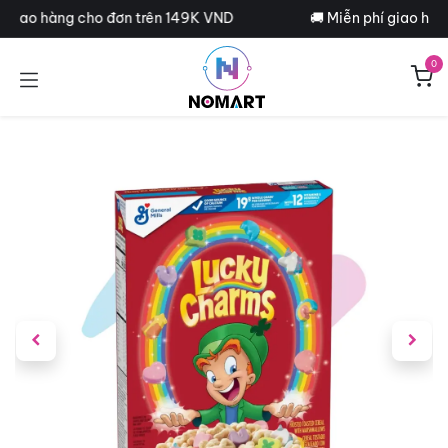
Bỏ qua để đến Nội dung
í giao hàng cho đơn trên 149K VND
🚚 Miễn phí giao hàn
0