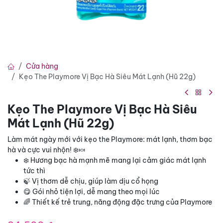
Cửa hàng
Kẹo The Playmore Vị Bạc Hà Siêu Mát Lạnh (Hũ 22g)
Kẹo The Playmore Vị Bạc Hà Siêu
Mát Lạnh (Hũ 22g)
Làm mát ngày mới với kẹo the Playmore: mát lạnh, thơm bạc
hà và cực vui nhộn! ❄️🍬
❄️ Hương bạc hà mạnh mẽ mang lại cảm giác mát lạnh
tức thì
🍃 Vị thơm dễ chịu, giúp làm dịu cổ họng
😋 Gói nhỏ tiện lợi, dễ mang theo mọi lúc
🌈 Thiết kế trẻ trung, năng động đặc trưng của Playmore