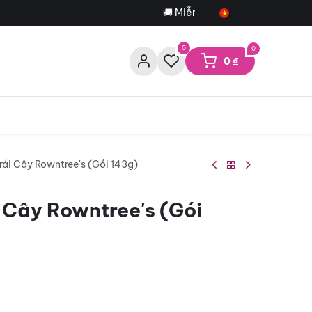
🚚 Miễn phí giao hàng cho đơn trê
0
0
0
₫
ái Cây Rowntree's (Gói 143g)
 Cây Rowntree's (Gói