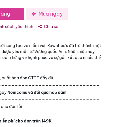
hàng
Mua ngay
h sách yêu thích
Chia sẻ
ới sáng tạo và niềm vui, Rowntree’s đã trở thành một
o được yêu mến từ Vương quốc Anh. Nhãn hiệu này
 cảm hứng về hạnh phúc và sự gắn kết qua nhiều thế
h
, xuất hoá đơn GTGT đầy đủ
ngay
Nomcoins và đổi quà hấp dẫn!
í
cho đơn lỗi
iễn phí cho đơn trên 149K