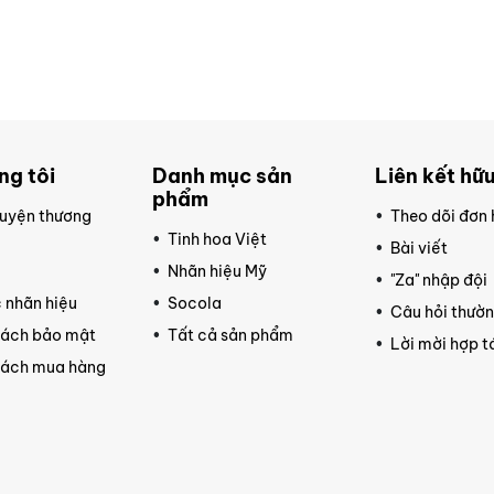
ng tôi
Danh mục sản
Liên kết hữu
phẩm
uyện thương
Theo dõi đơn
Tinh hoa Việt
Bài viết
ệ
Nhãn hiệu Mỹ
"Za" nhập đội
 nhãn hiệu
Socola
Câu hỏi thườ
sách bảo mật
Tất cả sản phẩm
Lời mời hợp t
sách mua hàng