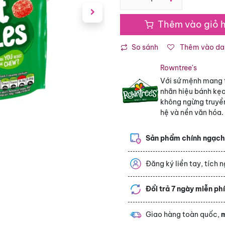
Thêm vào giỏ 
So sánh
Thêm vào dan
Rowntree's
Với sứ mệnh mang t
nhãn hiệu bánh kẹ
không ngừng truyền
hệ và nền văn hóa.
Sản phẩm chính ngạc
Đăng ký liền tay, tích 
Đổi trả 7 ngày miễn ph
Giao hàng toàn quốc,
m