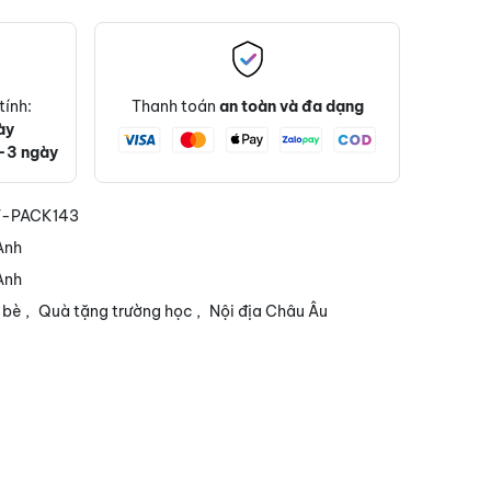
tính:
Thanh toán
an toàn và đa dạng
ày
-3 ngày
-PACK143
Anh
Anh
 bè
,
Quà tặng trường học
,
Nội địa Châu Âu