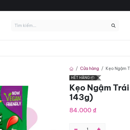
KHỦNG 😱
HOT 🔥
Deal Tháng 8
Nổi Bật
Nhãn Hiệu
Cửa hàng
Kẹo Ngậm Tr
HẾT HÀNG 📦
Kẹo Ngậm Trái
143g)
84.000
₫