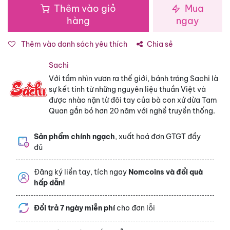
Thêm vào giỏ
Mua
hàng
ngay
Thêm vào danh sách yêu thích
Chia sẻ
Sachi
Với tầm nhìn vươn ra thế giới, bánh tráng Sachi là
sự kết tinh từ những nguyên liệu thuần Việt và
được nhào nặn từ đôi tay của bà con xứ dừa Tam
Quan gắn bó hơn 20 năm với nghề truyền thống.
Sản phẩm chính ngạch
, xuất hoá đơn GTGT đầy
đủ
Đăng ký liền tay, tích ngay
Nomcoins và đổi quà
hấp dẫn!
Đổi trả 7 ngày miễn phí
cho đơn lỗi