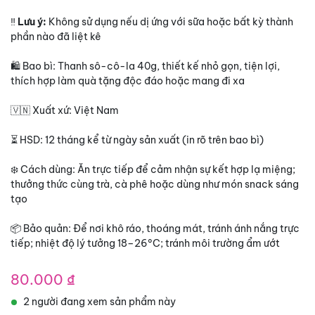
‼️
Lưu ý:
Không sử dụng nếu dị ứng với sữa hoặc bất kỳ thành
phần nào đã liệt kê
🛍️ Bao bì: Thanh sô-cô-la 40g, thiết kế nhỏ gọn, tiện lợi,
thích hợp làm quà tặng độc đáo hoặc mang đi xa
🇻🇳 Xuất xứ: Việt Nam
⏳ HSD: 12 tháng kể từ ngày sản xuất (in rõ trên bao bì)
❄️ Cách dùng: Ăn trực tiếp để cảm nhận sự kết hợp lạ miệng;
thưởng thức cùng trà, cà phê hoặc dùng như món snack sáng
tạo
📦 Bảo quản: Để nơi khô ráo, thoáng mát, tránh ánh nắng trực
tiếp; nhiệt độ lý tưởng 18–26°C; tránh môi trường ẩm ướt
80.000
₫
2 người đang xem sản phẩm này