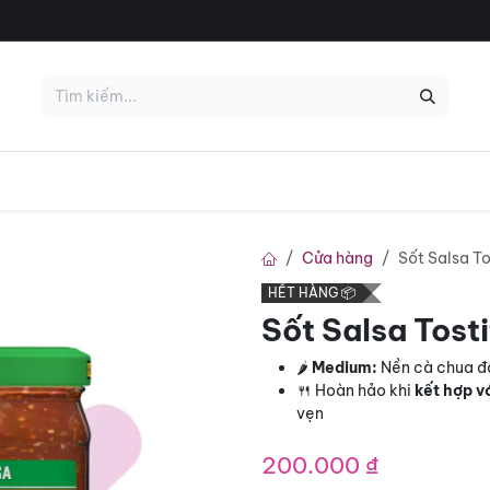
KHỦNG 😱
HOT 🔥
Deal Tháng 7
Nổi Bật
Nhãn Hiệu
Cửa hàng
Sốt Salsa T
HẾT HÀNG 📦
Sốt Salsa Tost
🌶️
Medium:
Nền cà chua đậ
🍴 Hoàn hảo khi
kết hợp v
vẹn
200.000
₫