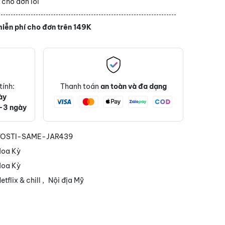
í
cho đơn lỗi
iễn phí cho đơn trên 149K
tính:
Thanh toán
an toàn và đa dạng
ày
-3 ngày
TOSTI-SAME-JAR439
oa Kỳ
oa Kỳ
etflix & chill
,
Nội địa Mỹ