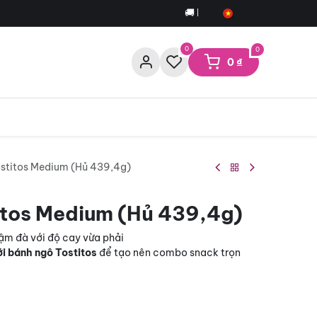
🚚 Miễn phí giao hàng cho đơn t
0
0
0
₫
ostitos Medium (Hủ 439,4g)
itos Medium (Hủ 439,4g)
m đà với độ cay vừa phải
ới bánh ngô Tostitos
để tạo nên combo snack trọn