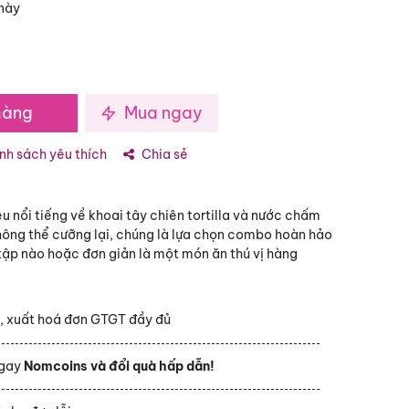
này
hàng
Mua ngay
h sách yêu thích
Chia sẻ
ệu nổi tiếng về khoai tây chiên tortilla và nước chấm
ông thể cưỡng lại, chúng là lựa chọn combo hoàn hảo
 tập nào hoặc đơn giản là một món ăn thú vị hàng
h
, xuất hoá đơn GTGT đầy đủ
ngay
Nomcoins và đổi quà hấp dẫn!