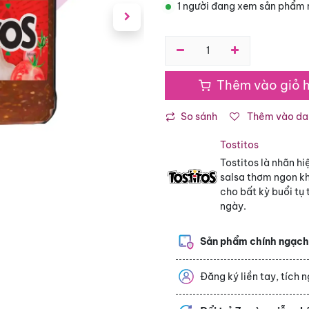
1 người đang xem sản phẩm 
Thêm vào giỏ 
So sánh
Thêm vào dan
Tostitos
Tostitos là nhãn hi
salsa thơm ngon kh
cho bất kỳ buổi tụ
ngày.
Sản phẩm chính ngạc
Đăng ký liền tay, tích 