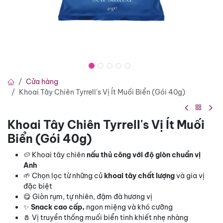
Cửa hàng
Khoai Tây Chiên Tyrrell's Vị Ít Muối Biển (Gói 40g)
Khoai Tây Chiên Tyrrell's Vị Ít Muối
Biển (Gói 40g)
🥔 Khoai tây chiên
nấu thủ công với độ giòn chuẩn vị
Anh
🌱 Chọn lọc từ những củ
khoai tây chất lượng
và gia vị
đặc biệt
😋 Giòn rụm, tự nhiên, đậm đà hương vị
✨
Snack cao cấp,
ngon miệng và khó cưỡng
🧂 Vị truyền thống muối biển tinh khiết nhẹ nhàng