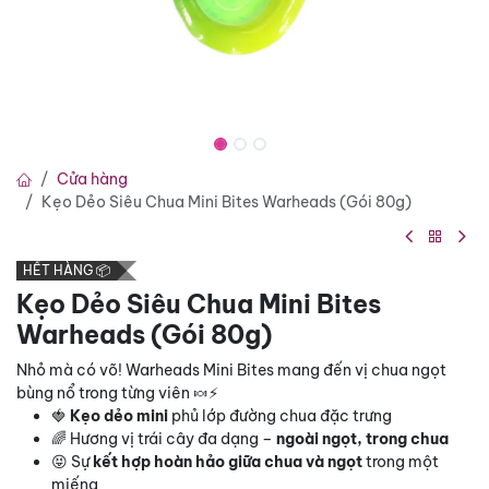
Cửa hàng
Kẹo Dẻo Siêu Chua Mini Bites Warheads (Gói 80g)
HẾT HÀNG 📦
Kẹo Dẻo Siêu Chua Mini Bites
Warheads (Gói 80g)
Nhỏ mà có võ! Warheads Mini Bites mang đến vị chua ngọt
bùng nổ trong từng viên 🍬⚡
🍓
Kẹo dẻo mini
phủ lớp đường chua đặc trưng
🌈 Hương vị trái cây đa dạng –
ngoài ngọt, trong chua
😝 Sự
kết hợp hoàn hảo giữa chua và ngọt
trong một
miếng