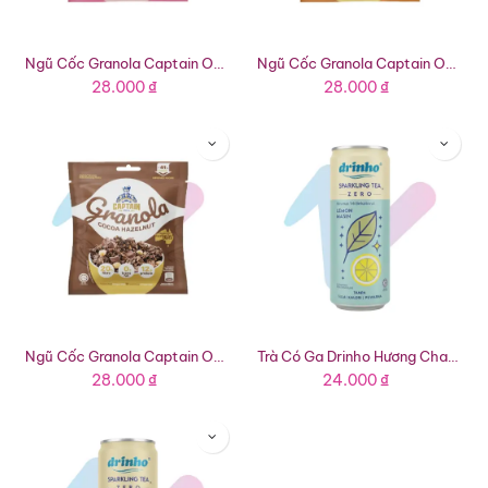
Ngũ Cốc Granola Captain Oats Sữa Chua Dâu (Gói 40g)
Ngũ Cốc Granola Captain Oats Mật Ong Hạnh Nhân (Gói 40g)
28.000
₫
28.000
₫
Ngũ Cốc Granola Captain Oats Cacao Hạt Phỉ (Gói 40g)
Trà Có Ga Drinho Hương Chanh Muối (Lon 320ml)
28.000
₫
24.000
₫