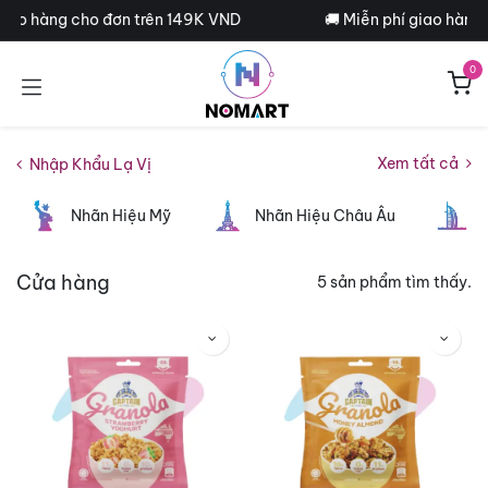
Bỏ qua để đến Nội dung
giao hàng cho đơn trên 149K VND
🚚 Miễn phí giao hàng 
0
Xem tất cả
Nhập Khẩu Lạ Vị
Nhãn Hiệu Mỹ
Nhãn Hiệu Châu Âu
N
Cửa hàng
5 sản phẩm tìm thấy.