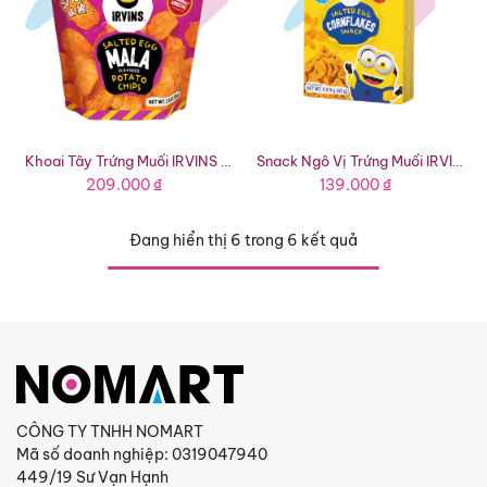
Khoai Tây Trứng Muối IRVINS Vị Ớt Mala (Gói 80g)
Snack Ngô Vị Trứng Muối IRVINS x MINIONS (Hộp 45g - 5 Túi)
209.000
₫
139.000
₫
Đang hiển thị 6 trong 6 kết quả
CÔNG TY TNHH NOMART
Mã số doanh nghiệp: 0319047940
449/19 Sư Vạn Hạnh