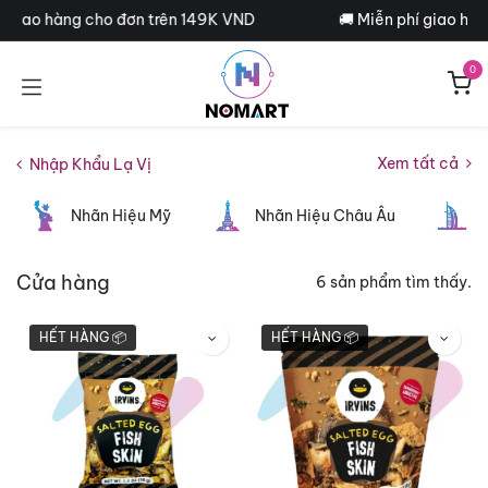
Bỏ qua để đến Nội dung
í giao hàng cho đơn trên 149K VND
🚚 Miễn phí giao hàn
0
Xem tất cả
Nhập Khẩu Lạ Vị
Nhãn Hiệu Mỹ
Nhãn Hiệu Châu Âu
N
Cửa hàng
6 sản phẩm tìm thấy.
HẾT HÀNG 📦
HẾT HÀNG 📦