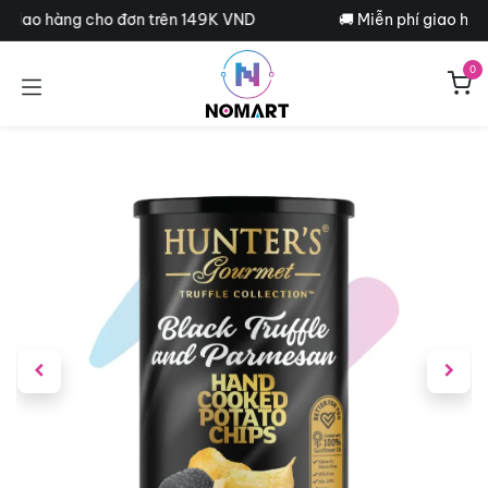
Bỏ qua để đến Nội dung
í giao hàng cho đơn trên 149K VND
🚚 Miễn phí giao hàn
0