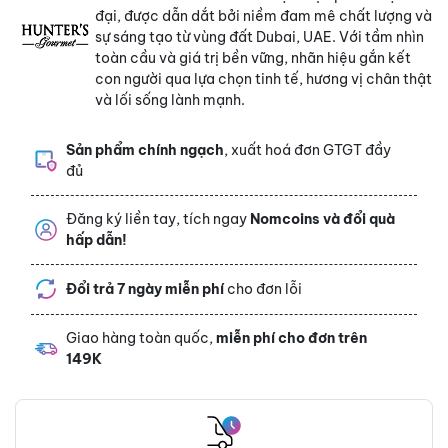
đại, được dẫn dắt bởi niềm đam mê chất lượng và
sự sáng tạo từ vùng đất Dubai, UAE. Với tầm nhìn
toàn cầu và giá trị bền vững, nhãn hiệu gắn kết
con người qua lựa chọn tinh tế, hương vị chân thật
và lối sống lành mạnh.
Sản phẩm chính ngạch
, xuất hoá đơn GTGT đầy
đủ
Đăng ký liền tay, tích ngay
Nomcoins và đổi quà
hấp dẫn!
Đổi trả 7 ngày miễn phí
cho đơn lỗi
Giao hàng toàn quốc,
miễn phí cho đơn trên
149K