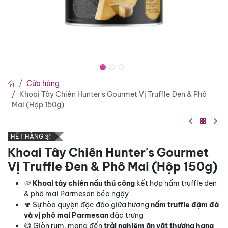
Cửa hàng
Khoai Tây Chiên Hunter's Gourmet Vị Truffle Đen & Phô
Mai (Hộp 150g)
HẾT HÀNG 📦
Khoai Tây Chiên Hunter's Gourmet
Vị Truffle Đen & Phô Mai (Hộp 150g)
🥔
Khoai tây chiên nấu thủ công
kết hợp nấm truffle đen
& phô mai Parmesan béo ngậy
🍄 Sự hòa quyện độc đáo giữa hương
nấm truffle đậm đà
và vị phô mai Parmesan
đặc trưng
😋 Giòn rụm, mang đến
trải nghiệm ăn vặt thượng hạng