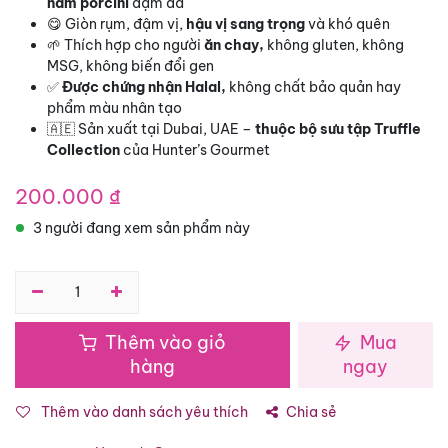
nấm porcini
đậm đà
😋 Giòn rụm, đậm vị,
hậu vị sang trọng
và khó quên
🌱 Thích hợp cho người
ăn chay,
không gluten, không
MSG, không biến đổi gen
✅
Được chứng nhận Halal,
không chất bảo quản hay
phẩm màu nhân tạo
🇦🇪 Sản xuất tại Dubai, UAE –
thuộc bộ sưu tập Truffle
Collection
của Hunter’s Gourmet
200.000
₫
3 người đang xem sản phẩm này
Thêm vào giỏ
Mua
hàng
ngay
Thêm vào danh sách yêu thích
Chia sẻ