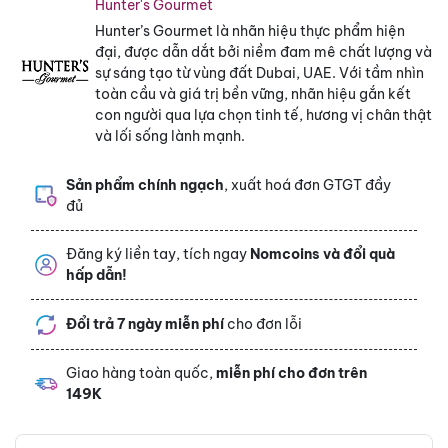
Hunter's Gourmet
Hunter’s Gourmet là nhãn hiệu thực phẩm hiện
đại, được dẫn dắt bởi niềm đam mê chất lượng và
sự sáng tạo từ vùng đất Dubai, UAE. Với tầm nhìn
toàn cầu và giá trị bền vững, nhãn hiệu gắn kết
con người qua lựa chọn tinh tế, hương vị chân thật
và lối sống lành mạnh.
Sản phẩm chính ngạch
, xuất hoá đơn GTGT đầy
đủ
Đăng ký liền tay, tích ngay
Nomcoins và đổi quà
hấp dẫn!
Đổi trả 7 ngày miễn phí
cho đơn lỗi
Giao hàng toàn quốc,
miễn phí cho đơn trên
149K