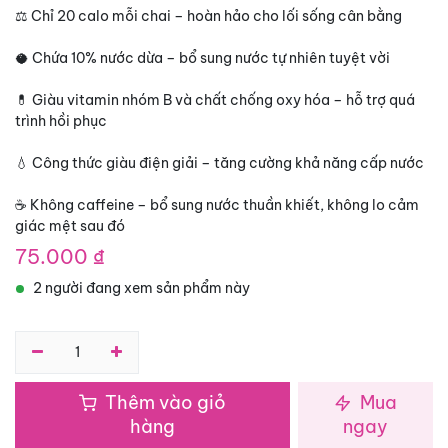
⚖️ Chỉ 20 calo mỗi chai – hoàn hảo cho lối sống cân bằng
🥥 Chứa 10% nước dừa – bổ sung nước tự nhiên tuyệt vời
💊 Giàu vitamin nhóm B và chất chống oxy hóa – hỗ trợ quá
trình hồi phục
💧 Công thức giàu điện giải – tăng cường khả năng cấp nước
☕ Không caffeine – bổ sung nước thuần khiết, không lo cảm
giác mệt sau đó
75.000
₫
2 người đang xem sản phẩm này
Thêm vào giỏ
Mua
hàng
ngay