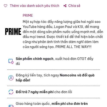
Thêm vào danh sách yêu thích
Chia sẻ
PRIME
Một sự hợp tác đầy năng lượng giữa hai ngôi sao
YouTube hàng đầu, Logan Paul và KSI, để mang
đến một dòng sản phẩm nước uống mạnh mẽ, dẫn
đầu mọi trend. Được thiết kế để thể hiện bản chất
cũng như phản ánh tinh thần dám nghĩ dám làm
của người sáng tạo. PRIME ALL THE WAY!!!
Sản phẩm chính ngạch
, xuất hoá đơn GTGT đầy
đủ
Đăng ký liền tay, tích ngay
Nomcoins và đổi quà
hấp dẫn!
Đổi trả 7 ngày miễn phí
cho đơn lỗi
Giao hàng toàn quốc,
miễn phí cho đơn trên