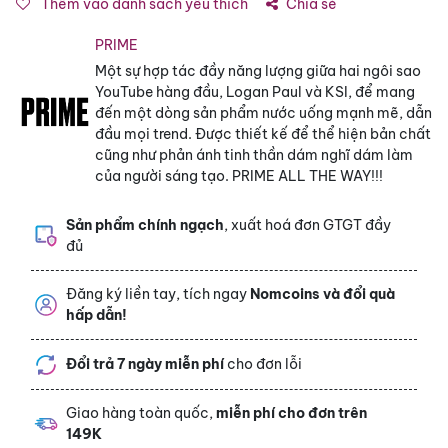
Thêm vào danh sách yêu thích
Chia sẻ
PRIME
Một sự hợp tác đầy năng lượng giữa hai ngôi sao
YouTube hàng đầu, Logan Paul và KSI, để mang
đến một dòng sản phẩm nước uống mạnh mẽ, dẫn
đầu mọi trend. Được thiết kế để thể hiện bản chất
cũng như phản ánh tinh thần dám nghĩ dám làm
của người sáng tạo. PRIME ALL THE WAY!!!
Sản phẩm chính ngạch
, xuất hoá đơn GTGT đầy
đủ
Đăng ký liền tay, tích ngay
Nomcoins và đổi quà
hấp dẫn!
Đổi trả 7 ngày miễn phí
cho đơn lỗi
Giao hàng toàn quốc,
miễn phí cho đơn trên
149K